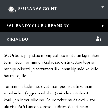
▾
SEURANAVIGOINTI
SALIBANDY CLUB URBANS RY
▾
KIRJAUDU
SC Urbans järjestää monipuolista matalan kynnyksen
toimintaa. Toiminnan keskiössä on liikuttaa lapsia
monipuolisesti ja tartuttaa liikunnan kipinää kaikille
harrastajille.
Toiminnan keskiössä ovat monipuolisen liikunnan
säbäkerhot (syys-maaliskuu) sekä liikuntaleirit
koulujen loma-aikoina. Seura tekee myös aktiivista
yhteistyötä kunnan kanssa ja järjestää erilaisia