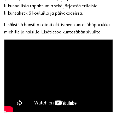
liikunnallisia tapahtumia sekä järjestää erilaisia
liikuntahetkiä kouluilla ja päiväkodeissa.
Lisäksi Urbansilla toimii aktiivinen kuntosäbäporukka
miehille ja naisille. Lisätietoa kuntosäbän sivuilta.