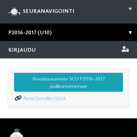
▾
SEURANAVIGOINTI
P2016-2017 (U10)
▾
KIRJAUDU
Ilmoittautuminen SCU P2016-2017
joukkuetoimintaan
Avaa lomake tästä