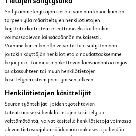
Tietojen säilytysaika
Säilytämme käyttäjän tietoja vain niin kauan kuin on
tarpeen yllä määriteltyjen henkilötietojen
käyttötarkoitusten toteuttamiseksi kulloinkin
voimassaolevan lainsäädännön mukaisesti.
Voimme kuitenkin olla velvoitettuja säilyttämään
joitakin käyttäjän henkilötietoja noudattaaksemme
kirjanpito- tai muuta pakottavaa lainsäädäntöä myös
asiakassuhteen tai muun henkilötietojen
käsittelyperusteen päättymisen jälkeen.
Henkilötietojen käsittelijät
Seuran työntekijät, joiden työtehtävien
toteuttamiseksi henkilötietojen käsittely on
välttämätöntä, voivat käsitellä henkilötietoja voimassa
olevan tietosuojalainsäädännön mukaisesti ja heidän