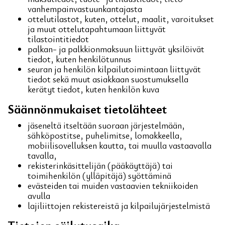
vanhempainvastuunkantajasta
ottelutilastot, kuten, ottelut, maalit, varoitukset
ja muut ottelutapahtumaan liittyvät
tilastointitiedot
palkan- ja palkkionmaksuun liittyvät yksilöivät
tiedot, kuten henkilötunnus
seuran ja henkilön kilpailutoimintaan liittyvät
tiedot sekä muut asiakkaan suostumuksella
kerätyt tiedot, kuten henkilön kuva
Säännönmukaiset tietolähteet
jäseneltä itseltään suoraan järjestelmään,
sähköpostitse, puhelimitse, lomakkeella,
mobiilisovelluksen kautta, tai muulla vastaavalla
tavalla,
rekisterinkäsittelijän (pääkäyttäjä) tai
toimihenkilön (ylläpitäjä) syöttäminä
evästeiden tai muiden vastaavien tekniikoiden
avulla
lajiliittojen rekistereistä ja kilpailujärjestelmistä