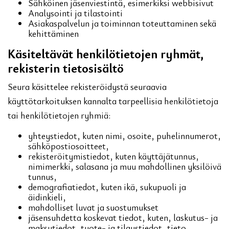
Sähköinen jäsenviestintä, esimerkiksi webbisivut
Analysointi ja tilastointi
Asiakaspalvelun ja toiminnan toteuttaminen sekä
kehittäminen
Käsiteltävät henkilötietojen ryhmät,
rekisterin tietosisältö
Seura käsittelee rekisteröidystä seuraavia
käyttötarkoituksen kannalta tarpeellisia henkilötietoja
tai henkilötietojen ryhmiä:
yhteystiedot, kuten nimi, osoite, puhelinnumerot,
sähköpostiosoitteet,
rekisteröitymistiedot, kuten käyttäjätunnus,
nimimerkki, salasana ja muu mahdollinen yksilöivä
tunnus,
demografiatiedot, kuten ikä, sukupuoli ja
äidinkieli,
mahdolliset luvat ja suostumukset
jäsensuhdetta koskevat tiedot, kuten, laskutus- ja
maksutiedot, tuote- ja tilaustiedot, tieto