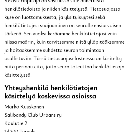
Rekisterinpitäjä on vastuussa sille annetuista
henkilötiedoista ja niiden käsittelystä. Tietosuojassa
kyse on luottamuksesta, ja yksityisyytesi sekä
henkilötietojesi suojaaminen on seuralle ensiarvoisen
tärkeää. Sen vuoksi keräämme henkilötietojasi vain
niissä määrin, kuin tarvitsemme niitä ylläpitääksemme
ja hoitaaksemme suhdetta seuran toimintaan
osallistuviin. Tässä tietosuojaselosteessa on käsitelty
niitä periaatteita, joita seura toteuttaa henkilötietoja
käsittelyssä.
Yhteyshenkilö henkilötietojen
käsittelyä koskevissa asioissa
Marko Ruuskanen
Salibandy Club Urbans ry
Koulutie 2
14200 Turenki