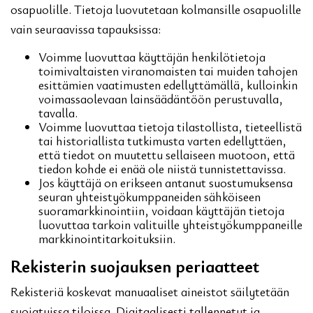
osapuolille. Tietoja luovutetaan kolmansille osapuolille
vain seuraavissa tapauksissa:
Voimme luovuttaa käyttäjän henkilötietoja
toimivaltaisten viranomaisten tai muiden tahojen
esittämien vaatimusten edellyttämällä, kulloinkin
voimassaolevaan lainsäädäntöön perustuvalla,
tavalla.
Voimme luovuttaa tietoja tilastollista, tieteellistä
tai historiallista tutkimusta varten edellyttäen,
että tiedot on muutettu sellaiseen muotoon, että
tiedon kohde ei enää ole niistä tunnistettavissa.
Jos käyttäjä on erikseen antanut suostumuksensa
seuran yhteistyökumppaneiden sähköiseen
suoramarkkinointiin, voidaan käyttäjän tietoja
luovuttaa tarkoin valituille yhteistyökumppaneille
markkinointitarkoituksiin.
Rekisterin suojauksen periaatteet
Rekisteriä koskevat manuaaliset aineistot säilytetään
suojatuissa tiloissa. Digitaalisesti tallennetut ja