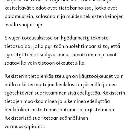
käsiteltävät tiedot ovat tietokannoissa, jotka ovat
palomuurein, salasanoin ja muiden teknisten keinojen
avulla suojattuja.
Sivujen toteutuksessa on hyödynnetty teknistä
tietosuojaa, jolla pyritään huolehtimaan siitä, että̈
syötetyt tiedot säilyvät muuttumattomina ja ovat
saatavilla vain tietoon oikeutetuille.
Rekisterin tietojenkäsittelyyn on käyttöoikeudet vain
niillä rekisterinpitäjän henkilöstön jäsenillä joiden
työtehtävien suorittaminen sitä edellyttää. Rekisterin
tietojen muokkaaminen ja lukeminen edellyttää
henkilökohtaista tunnistautumista järjestelmään.
Rekisteristä suoritetaan säännöllinen
varmuuskopiointi.