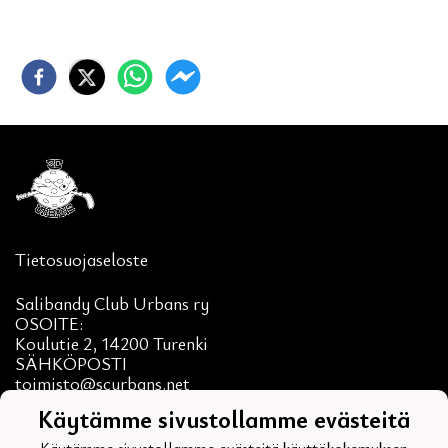
Tietosuojaseloste
Salibandy Club Urbans ry
OSOITE:
Koulutie 2, 14200 Turenki
SÄHKÖPOSTI
toimisto@scurbans.net
Y-tunnus: 2437787-3
Käytämme sivustollamme evästeitä