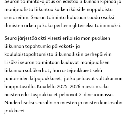
Seuran toiminta-ajatus on edistää liikunnan kipinää ja
monipuolista liikuntaa kaiken ikäisille nappuloista
senioreihin. Seuran toiminta halutaan tuoda osaksi
ihmisten arkea ja koko perheen yhteiseksi toiminnaksi.
Seura järjestää aktiivisesti erilaisia monipuolisen
liikunnan tapahtumia päiväkoti- ja
koululaistapahtumista liikunnallisiin perhepäiviin.
Lisäksi seuran toimintaan kuuluvat monipuolisen
liikunnan säbäkerhot, harrastejoukkueet sekä
junioreiden kilpajoukkueet, jotka pelaavat valtakunnan
huipputasolla. Kaudella 2025-2026 miesten sekä
naisten edustusjoukkueet pelaavat 3. divisioonassa.
Näiden lisäksi seuralla on miesten ja naisten kuntosäbä
joukkueet.