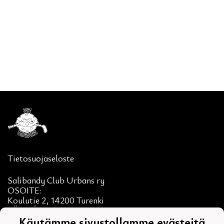
Tietosuojaseloste
Salibandy Club Urbans ry
OSOITE:
Koulutie 2, 14200 Turenki
SÄHKÖPOSTI
toimisto@scurbans.net
Käytämme sivustollamme evästeitä