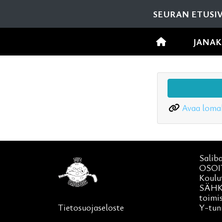
SEURAN ETUSI
JANAK
Avaa loma
Salib
OSOI
Koulu
SÄHK
toimi
Tietosuojaseloste
Y-tun