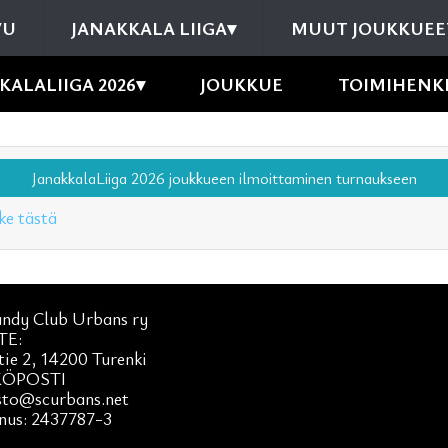
VU
JANAKKALA LIIGA
▾
MUUT JOUKKUEE
KALALIIGA 2026
▾
JOUKKUE
TOIMIHENK
JanakkalaLiiga 2026 joukkueen ilmoittaminen turnaukseen
ke tästä
andy Club Urbans ry
TE:
tie 2, 14200 Turenki
ÖPOSTI
sto@scurbans.net
nus: 2437787-3