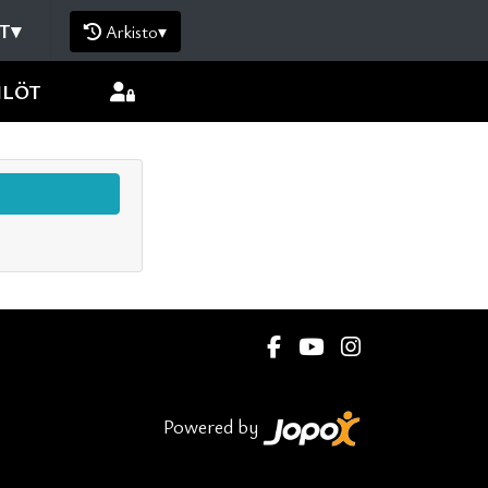
T
▾
Arkisto
▾
ILÖT
Powered by