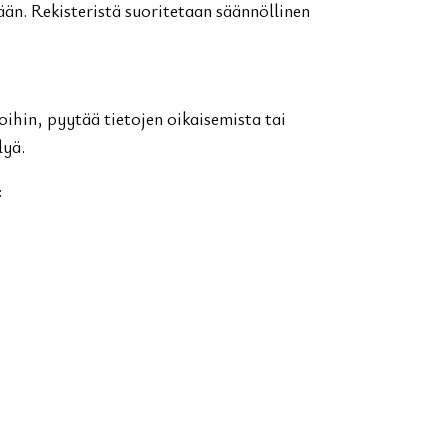
än. Rekisteristä suoritetaan säännöllinen
oihin, pyytää tietojen oikaisemista tai
lyä.
: