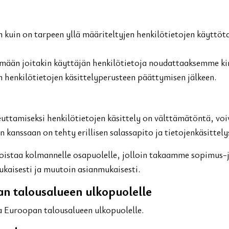
 kuin on tarpeen yllä määriteltyjen henkilötietojen käyttöt
tämään joitakin käyttäjän henkilötietoja noudattaaksemme k
henkilötietojen käsittelyperusteen päättymisen jälkeen.
uttamiseksi henkilötietojen käsittely on välttämätöntä, voi
 kanssaan on tehty erillisen salassapito ja tietojenkäsittel
oistaa kolmannelle osapuolelle, jolloin takaamme sopimus-jär
kaisesti ja muutoin asianmukaisesti.
an talousalueen ulkopuolelle
ja Euroopan talousalueen ulkopuolelle.