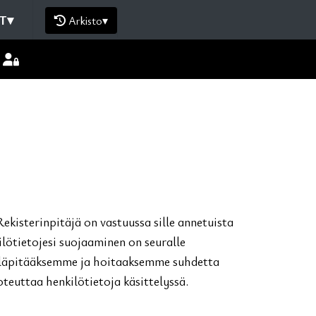
T
▾
Arkisto
▾
Rekisterinpitäjä on vastuussa sille annetuista
ilötietojesi suojaaminen on seuralle
 ylläpitääksemme ja hoitaaksemme suhdetta
oteuttaa henkilötietoja käsittelyssä.