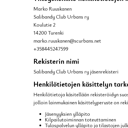
Marko Ruuskanen
Salibandy Club Urbans ry
Koulutie 2
14200 Turenki
marko.ruuskanen@scurbans.net
+358445247599
Rekisterin nimi
Salibandy Club Urbans ry jäsenrekisteri
Henkilötietojen käsittelyn tark
Henkilötietoja käsitellään rekisteröidyn suo
jolloin lainmukainen käsittelyperuste on reki
Jäsenyyksien ylläpito
Kilpailutoiminnan toteuttaminen
Tulospalvelun ylläpito ja tilastojen jul