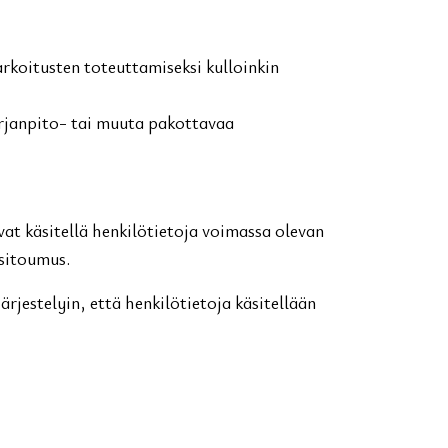
arkoitusten toteuttamiseksi kulloinkin
irjanpito- tai muuta pakottavaa
vat käsitellä henkilötietoja voimassa olevan
ysitoumus.
jestelyin, että henkilötietoja käsitellään