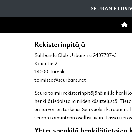
SEURAN ETUSI
Rekisterinpitäjä
Salibandy Club Urbans ry 2437787-3
Koulutie 2
14200 Turenki
toimisto@scurbans.net
Seura toimii rekisterinpitäjänä niille henkil
henkilötiedoista ja niiden käsittelystä. Tiet
ensiarvoisen tärkeää. Sen vuoksi keräämme h
seuran toimintaan osallistuviin. Tässä tietos
Yhteyshenkilö henkilötietojen k