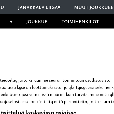
VU
JANAKKALA LIIGA
▾
MUUT JOUKKUEE
▾
JOUKKUE
TOIMIHENKILÖT
ötiedoille, joita keräämme seuran toimintaan osallistuvista. 
osuojassa kyse on luottamuksesta, ja yksityisyytesi sekä henk
enkilötietojasi vain niissä määrin, kuin tarvitsemme niitä
uojaselosteessa on käsitelty niitä periaatteita, joita seura t
äsittelyä koskevissa asioissa