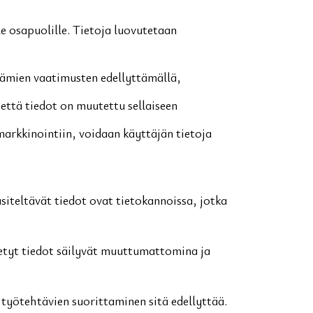
e osapuolille. Tietoja luovutetaan
tämien vaatimusten edellyttämällä,
, että tiedot on muutettu sellaiseen
rkkinointiin, voidaan käyttäjän tietoja
äsiteltävät tiedot ovat tietokannoissa, jotka
ötetyt tiedot säilyvät muuttumattomina ja
n työtehtävien suorittaminen sitä edellyttää.