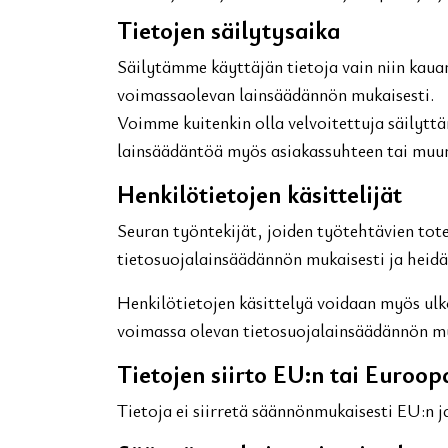
Tietojen säilytysaika
Säilytämme käyttäjän tietoja vain niin kauan
voimassaolevan lainsäädännön mukaisesti.
Voimme kuitenkin olla velvoitettuja säilyt
lainsäädäntöä myös asiakassuhteen tai muun 
Henkilötietojen käsittelijät
Seuran työntekijät, joiden työtehtävien tote
tietosuojalainsäädännön mukaisesti ja heidän
Henkilötietojen käsittelyä voidaan myös ulk
voimassa olevan tietosuojalainsäädännön mu
Tietojen siirto EU:n tai Euroop
Tietoja ei siirretä säännönmukaisesti EU:n 