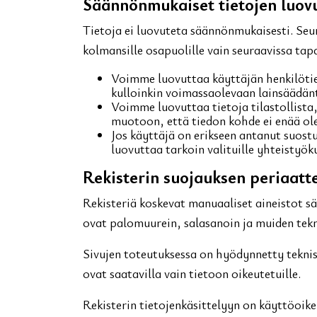
Säännönmukaiset tietojen luov
Tietoja ei luovuteta säännönmukaisesti. Seur
kolmansille osapuolille vain seuraavissa tap
Voimme luovuttaa käyttäjän henkilötie
kulloinkin voimassaolevaan lainsäädänt
Voimme luovuttaa tietoja tilastollista, 
muotoon, että tiedon kohde ei enää ole 
Jos käyttäjä on erikseen antanut suos
luovuttaa tarkoin valituille yhteistyö
Rekisterin suojauksen periaatt
Rekisteriä koskevat manuaaliset aineistot säi
ovat palomuurein, salasanoin ja muiden tekni
Sivujen toteutuksessa on hyödynnetty teknist
ovat saatavilla vain tietoon oikeutetuille.
Rekisterin tietojenkäsittelyyn on käyttöoikeu