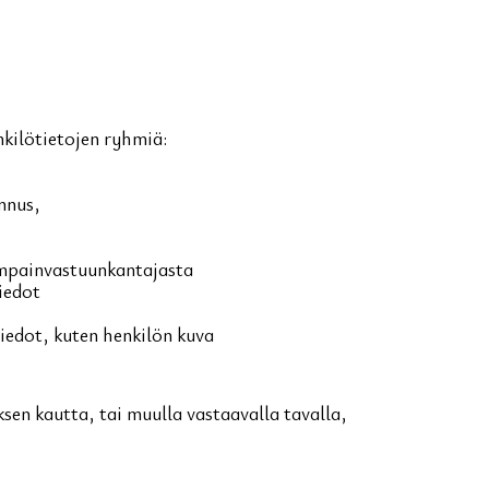
nkilötietojen ryhmiä:
nnus,
hempainvastuunkantajasta
tiedot
tiedot, kuten henkilön kuva
sen kautta, tai muulla vastaavalla tavalla,