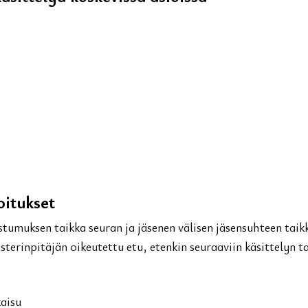
oitukset
stumuksen taikka seuran ja jäsenen välisen jäsensuhteen taik
sterinpitäjän oikeutettu etu, etenkin seuraaviin käsittelyn ta
kaisu