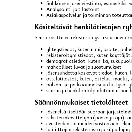
Sähköinen jäsenviestintä, esimerkiksi 
Analysointi ja tilastointi
Asiakaspalvelun ja toiminnan toteutta
Käsiteltävät henkilötietojen ryh
Seura käsittelee rekisteröidystä seuraavia k
yhteystiedot, kuten nimi, osoite, puh
rekisteröitymistiedot, kuten käyttäjät
demografiatiedot, kuten ikä, sukupuoli 
mahdolliset luvat ja suostumukset
jäsensuhdetta koskevat tiedot, kuten, 
ottelutilastot, kuten, ottelut, maalit,
palkan- ja palkkionmaksuun liittyvät y
seuran ja henkilön kilpailutoimintaan 
Säännönmukaiset tietolähteet
jäseneltä itseltään suoraan järjestelmä
rekisterinkäsittelijän (pääkäyttäjä) ta
evästeiden tai muiden vastaavien teknii
lajiliittojen rekistereistä ja kilpailujär