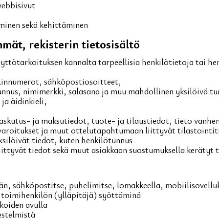
webbisivut
minen sekä kehittäminen
mät, rekisterin tietosisältö
äyttötarkoituksen kannalta tarpeellisia henkilötietoja tai he
elinnumerot, sähköpostiosoitteet,
unnus, nimimerkki, salasana ja muu mahdollinen yksilöivä tu
ja äidinkieli,
laskutus- ja maksutiedot, tuote- ja tilaustiedot, tieto van
 varoitukset ja muut ottelutapahtumaan liittyvät tilastointi
ksilöivät tiedot, kuten henkilötunnus
liittyvät tiedot sekä muut asiakkaan suostumuksella kerätyt 
än, sähköpostitse, puhelimitse, lomakkeella, mobiilisovelluk
i toimihenkilön (ylläpitäjä) syöttäminä
koiden avulla
jestelmistä