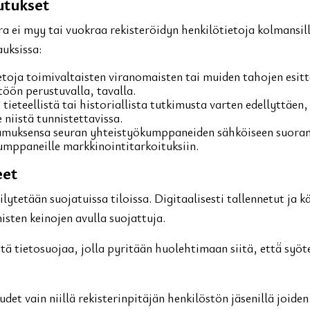
utukset
a ei myy tai vuokraa rekisteröidyn henkilötietoja kolmansill
auksissa:
toja toimivaltaisten viranomaisten tai muiden tahojen esit
öön perustuvalla, tavalla.
tieteellistä tai historiallista tutkimusta varten edellyttäen
niistä tunnistettavissa.
tumuksensa seuran yhteistyökumppaneiden sähköiseen suorama
kumppaneille markkinointitarkoituksiin.
eet
lytetään suojatuissa tiloissa. Digitaalisesti tallennetut ja k
sten keinojen avulla suojattuja.
ä tietosuojaa, jolla pyritään huolehtimaan siitä, että̈ sy
det vain niillä rekisterinpitäjän henkilöstön jäsenillä joide