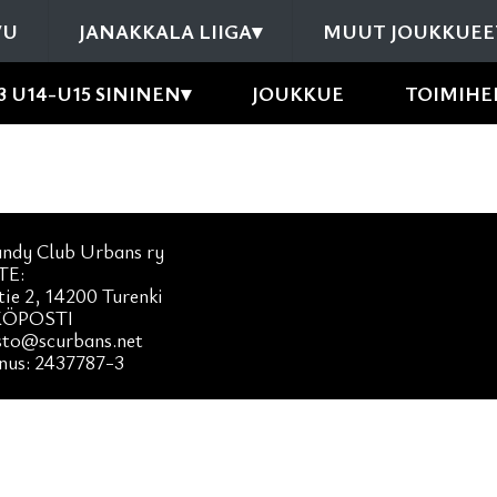
VU
JANAKKALA LIIGA
▾
MUUT JOUKKUEE
13 U14-U15 SININEN
▾
JOUKKUE
TOIMIHE
andy Club Urbans ry
TE:
tie 2, 14200 Turenki
ÖPOSTI
sto@scurbans.net
nus: 2437787-3