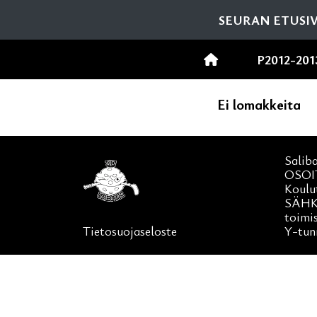
SEURAN ETUSI
P2012-20
Ei lomakkeita
Salib
OSOI
Koulu
SÄHK
toimi
Tietosuojaseloste
Y-tun