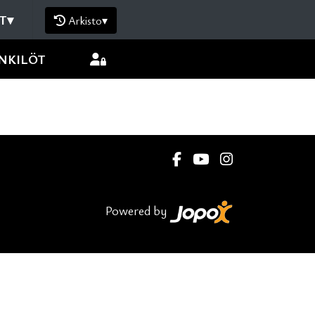
T
▾
Arkisto
▾
NKILÖT
Powered by