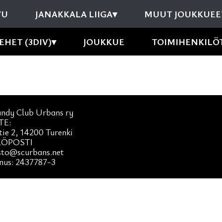
VU
JANAKKALA LIIGA
▾
MUUT JOUKKUEE
EHET (3DIV)
▾
JOUKKUE
TOIMIHENKILÖ
andy Club Urbans ry
TE:
tie 2, 14200 Turenki
ÖPOSTI
sto@scurbans.net
nus: 2437787-3