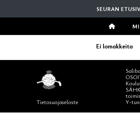
SEURAN ETUSI
MI
Ei lomakkeita
Salib
OSOI
Koulu
SÄHK
toimi
Tietosuojaseloste
Y-tun