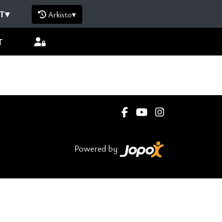
T
▾
Arkisto
▾
T
Powered by